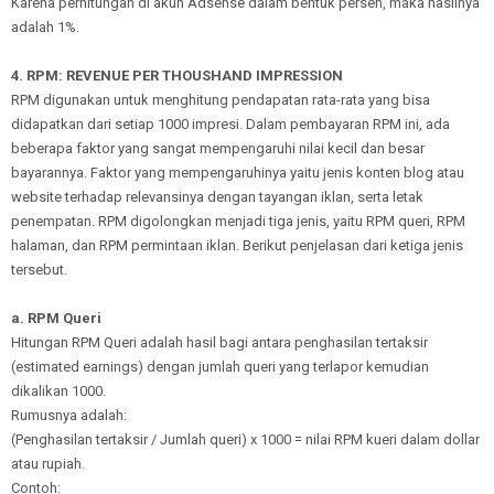
Karena perhitungan di akun Adsense dalam bentuk persen, maka hasilnya
adalah 1%.
4. RPM: REVENUE PER THOUSHAND IMPRESSION
RPM digunakan untuk menghitung pendapatan rata-rata yang bisa
didapatkan dari setiap 1000 impresi. Dalam pembayaran RPM ini, ada
beberapa faktor yang sangat mempengaruhi nilai kecil dan besar
bayarannya. Faktor yang mempengaruhinya yaitu jenis konten blog atau
website terhadap relevansinya dengan tayangan iklan, serta letak
penempatan. RPM digolongkan menjadi tiga jenis, yaitu RPM queri, RPM
halaman, dan RPM permintaan iklan. Berikut penjelasan dari ketiga jenis
tersebut.
a. RPM Queri
Hitungan RPM Queri adalah hasil bagi antara penghasilan tertaksir
(estimated earnings) dengan jumlah queri yang terlapor kemudian
dikalikan 1000.
Rumusnya adalah:
(Penghasilan tertaksir / Jumlah queri) x 1000 = nilai RPM kueri dalam dollar
atau rupiah.
Contoh: