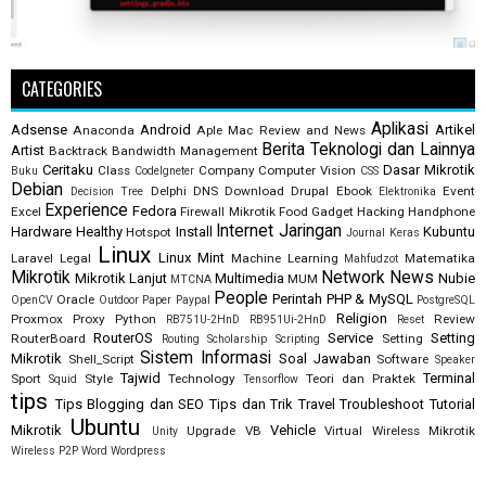
CATEGORIES
Aplikasi
Adsense
Android
Artikel
Anaconda
Aple Mac Review and News
Berita Teknologi dan Lainnya
Artist
Backtrack
Bandwidth Management
Ceritaku
Dasar Mikrotik
Class
Company
Computer Vision
Buku
CodeIgneter
CSS
Debian
Delphi
DNS
Download
Drupal
Ebook
Event
Decision Tree
Elektronika
Experience
Fedora
Excel
Firewall Mikrotik
Food
Gadget
Hacking
Handphone
Internet
Jaringan
Hardware
Healthy
Install
Kubuntu
Hotspot
Journal
Keras
Linux
Linux Mint
Laravel
Legal
Machine Learning
Matematika
Mahfudzot
Mikrotik
Network
News
Mikrotik Lanjut
Multimedia
Nubie
MUM
MTCNA
People
Perintah
PHP & MySQL
Oracle
OpenCV
Outdoor
Paper
Paypal
PostgreSQL
Religion
Proxmox
Proxy
Python
Review
RB751U-2HnD
RB951Ui-2HnD
Reset
RouterOS
Service
Setting
RouterBoard
Setting
Routing
Scholarship
Scripting
Sistem Informasi
Mikrotik
Soal Jawaban
Shell_Script
Software
Speaker
Tajwid
Terminal
Sport
Style
Technology
Teori dan Praktek
Squid
Tensorflow
tips
Tips Blogging dan SEO
Tips dan Trik
Travel
Troubleshoot
Tutorial
Ubuntu
Mikrotik
Vehicle
Upgrade
VB
Virtual
Wireless Mikrotik
Unity
Wireless P2P
Word
Wordpress