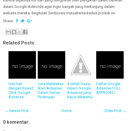
Karena sejatinya inti dari yang diinginkan oleh pengiklan dalam beriklan
dalam Google Adwords agar ingin banyak yang berkunjung dalam
website mereka. Begitulah Simbiosis mutualisme kedua produk ini.
Share:
Related Posts:
Hati-hati
Cara Meletakan
4 Istilah Dasar
Daftar Google
dengan Invalid
Iklan Adsense
dalam Google
Adsense FULL
Click Google
Dalam Setiap
Adsense yang
APPROVED
Adsense
Postingan
harus diketahui
← Newer Post
Home
Older Post →
0 komentar: