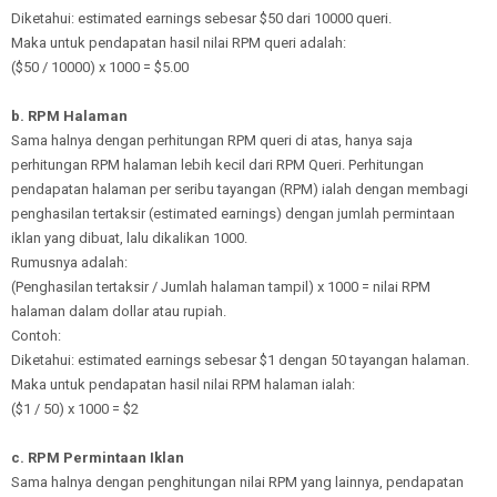
Diketahui: estimated earnings sebesar $50 dari 10000 queri.
Maka untuk pendapatan hasil nilai RPM queri adalah:
($50 / 10000) x 1000 = $5.00
b. RPM Halaman
Sama halnya dengan perhitungan RPM queri di atas, hanya saja
perhitungan RPM halaman lebih kecil dari RPM Queri. Perhitungan
pendapatan halaman per seribu tayangan (RPM) ialah dengan membagi
penghasilan tertaksir (estimated earnings) dengan jumlah permintaan
iklan yang dibuat, lalu dikalikan 1000.
Rumusnya adalah:
(Penghasilan tertaksir / Jumlah halaman tampil) x 1000 = nilai RPM
halaman dalam dollar atau rupiah.
Contoh:
Diketahui: estimated earnings sebesar $1 dengan 50 tayangan halaman.
Maka untuk pendapatan hasil nilai RPM halaman ialah:
($1 / 50) x 1000 = $2
c. RPM Permintaan Iklan
Sama halnya dengan penghitungan nilai RPM yang lainnya, pendapatan