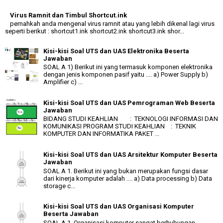
Virus Ramnit dan Timbul Shortcut.ink
pernahkah anda mengenal virus ramnit atau yang lebih dikenal lagi virus
seperti berikut : shortcut1.ink shortcut2.ink shortcut3.ink shor...
Kisi-kisi Soal UTS dan UAS Elektronika Beserta
Jawaban
SOAL A 1) Berikut ini yang termasuk komponen elektronika
dengan jenis komponen pasif yaitu .... a) Power Supply b)
Amplifier c) ...
Kisi-kisi Soal UTS dan UAS Pemrograman Web Beserta
Jawaban
BIDANG STUDI KEAHLIAN : TEKNOLOGI INFORMASI DAN
KOMUNIKASI PROGRAM STUDI KEAHLIAN : TEKNIK
KOMPUTER DAN INFORMATIKA PAKET ...
Kisi-kisi Soal UTS dan UAS Arsitektur Komputer Beserta
Jawaban
SOAL A 1. Berikut ini yang bukan merupakan fungsi dasar
dari kinerja komputer adalah .... a) Data processing b) Data
storage c...
Kisi-kisi Soal UTS dan UAS Organisasi Komputer
Beserta Jawaban
SOAL A 1. Organisasi komputer sangat berhubungan