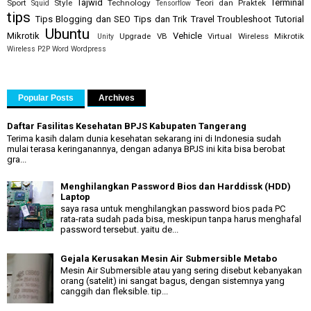
Tajwid
Terminal
Sport
Style
Technology
Teori dan Praktek
Squid
Tensorflow
tips
Tips Blogging dan SEO
Tips dan Trik
Travel
Troubleshoot
Tutorial
Ubuntu
Mikrotik
Vehicle
Upgrade
VB
Virtual
Wireless Mikrotik
Unity
Wireless P2P
Word
Wordpress
Popular Posts
Archives
Daftar Fasilitas Kesehatan BPJS Kabupaten Tangerang
Terima kasih dalam dunia kesehatan sekarang ini di Indonesia sudah
mulai terasa keringanannya, dengan adanya BPJS ini kita bisa berobat
gra...
Menghilangkan Password Bios dan Harddissk (HDD)
Laptop
saya rasa untuk menghilangkan password bios pada PC
rata-rata sudah pada bisa, meskipun tanpa harus menghafal
password tersebut. yaitu de...
Gejala Kerusakan Mesin Air Submersible Metabo
Mesin Air Submersible atau yang sering disebut kebanyakan
orang (satelit) ini sangat bagus, dengan sistemnya yang
canggih dan fleksible. tip...