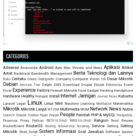
CATEGORIES
Aplikasi
Adsense
Android
Artikel
Anaconda
Aple Mac Review and News
Berita Teknologi dan Lainnya
Artist
Backtrack
Bandwidth Management
Ceritaku
Dasar Mikrotik
Class
Company
Computer Vision
Buku
CodeIgneter
CSS
Debian
Delphi
DNS
Download
Drupal
Ebook
Event
Decision Tree
Elektronika
Experience
Fedora
Excel
Firewall Mikrotik
Food
Gadget
Hacking
Handphone
Internet
Jaringan
Hardware
Healthy
Install
Kubuntu
Hotspot
Journal
Keras
Linux
Linux Mint
Laravel
Legal
Machine Learning
Matematika
Mahfudzot
Mikrotik
Network
News
Mikrotik Lanjut
Multimedia
Nubie
MUM
MTCNA
People
Perintah
PHP & MySQL
Oracle
OpenCV
Outdoor
Paper
Paypal
PostgreSQL
Religion
Proxmox
Proxy
Python
Review
RB751U-2HnD
RB951Ui-2HnD
Reset
RouterOS
Service
Setting
RouterBoard
Setting
Routing
Scholarship
Scripting
Sistem Informasi
Mikrotik
Soal Jawaban
Shell_Script
Software
Speaker