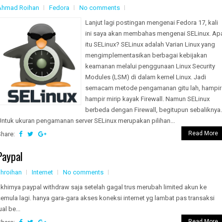
Ahmad Roihan
Fedora
No comments
Lanjut lagi postingan mengenai Fedora 17, kali
ini saya akan membahas mengenai SELinux. Ap
itu SELinux? SELinux adalah Varian Linux yang
mengimplementasikan berbagai kebijakan
keamanan melalui penggunaan Linux Security
Modules (LSM) di dalam kernel Linux. Jadi
semacam metode pengamanan gitu lah, hampir
hampir mirip kayak Firewall. Namun SELinux
berbeda dengan Firewall, begitupun sebaliknya.
Untuk ukuran pengamanan server SELinux merupakan pilihan...
Read More
Share:
Paypal
ahroihan
Internet
No comments
khirnya paypal withdraw saja setelah gagal trus merubah limited akun ke
emula lagi. hanya gara-gara akses koneksi internet yg lambat pas transaksi
ual be...
Read More