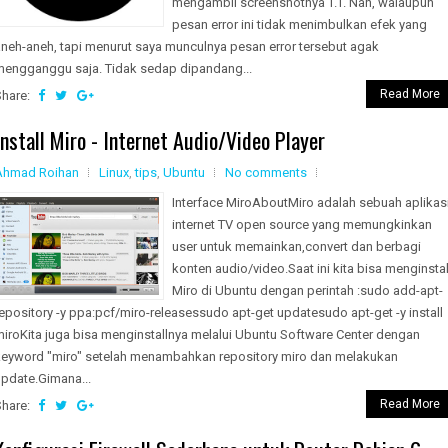
mengambil screenshotnya T.T. Nah, walaupun
pesan error ini tidak menimbulkan efek yang
aneh-aneh, tapi menurut saya munculnya pesan error tersebut agak
mengganggu saja. Tidak sedap dipandang...
Read More
Share:
Install Miro - Internet Audio/Video Player
Ahmad Roihan
Linux
,
tips
,
Ubuntu
No comments
Interface MiroAboutMiro adalah sebuah aplikas
internet TV open source yang memungkinkan
user untuk memainkan,convert dan berbagi
konten audio/video.Saat ini kita bisa menginstal
Miro di Ubuntu dengan perintah :sudo add-apt-
epository -y ppa:pcf/miro-releasessudo apt-get updatesudo apt-get -y install
iroKita juga bisa menginstallnya melalui Ubuntu Software Center dengan
keyword "miro" setelah menambahkan repository miro dan melakukan
update.Gimana...
Read More
Share: