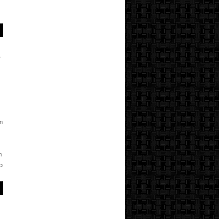
y
an
n
-p