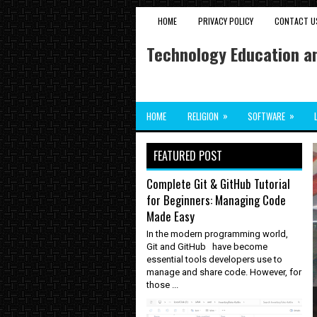
HOME
PRIVACY POLICY
CONTACT U
Technology Education an
»
»
HOME
RELIGION
SOFTWARE
FEATURED POST
Complete Git & GitHub Tutorial
for Beginners: Managing Code
Made Easy
In the modern programming world,
Git and GitHub have become
essential tools developers use to
manage and share code. However, for
those ...