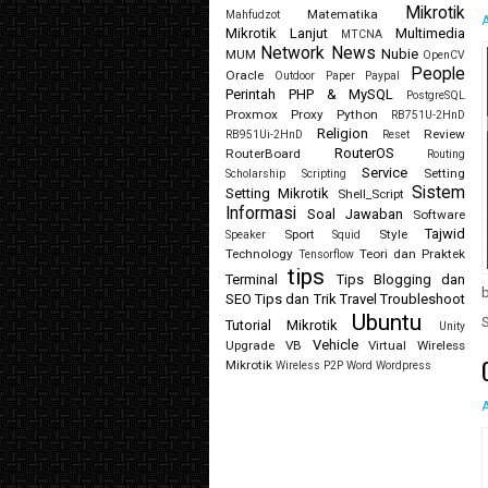
Mikrotik
Matematika
Mahfudzot
Mikrotik Lanjut
Multimedia
MTCNA
Network
News
Nubie
MUM
OpenCV
People
Oracle
Outdoor
Paper
Paypal
Perintah
PHP & MySQL
PostgreSQL
Proxmox
Proxy
Python
RB751U-2HnD
Religion
Review
RB951Ui-2HnD
Reset
RouterOS
RouterBoard
Routing
Service
Setting
Scholarship
Scripting
Sistem
Setting Mikrotik
Shell_Script
Informasi
Soal Jawaban
Software
Tajwid
Sport
Style
Speaker
Squid
Technology
Teori dan Praktek
Tensorflow
tips
Terminal
Tips Blogging dan
SEO
Tips dan Trik
Travel
Troubleshoot
Ubuntu
Tutorial Mikrotik
Unity
Vehicle
Upgrade
VB
Virtual
Wireless
Mikrotik
Wireless P2P
Word
Wordpress