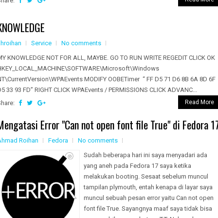
Share:
KNOWLEDGE
ahroihan
Service
No comments
MY KNOWLEDGE NOT FOR ALL, MAYBE. GO TO RUN WRITE REGEDIT CLICK OK
HKEY_LOCAL_MACHINE\SOFTWARE\Microsoft\Windows
NT\CurrentVersion\WPAEvents MODIFY OOBETimer “ FF D5 71 D6 8B 6A 8D 6F
D5 33 93 FD” RIGHT CLICK WPAEvents / PERMISSIONS CLICK ADVANC...
Read More
Share:
Mengatasi Error "Can not open font file True" di Fedora 1
Ahmad Roihan
Fedora
No comments
Sudah beberapa hari ini saya menyadari ada
yang aneh pada Fedora 17 saya ketika
melakukan booting. Sesaat sebelum muncul
tampilan plymouth, entah kenapa di layar saya
muncul sebuah pesan error yaitu Can not open
font file True. Sayangnya maaf saya tidak bisa