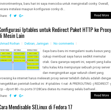
nvirontmentnya, baru hari ini saya mencoba untuk menginstall conky. Overall,
ecara instalasi maupun konfigurasi conky di...
Read More
Share:
Konfigurasi Iptables untuk Redirect Paket HTTP ke Prox
di Mesin Lain
Ahmad Roihan
Debian
,
Jaringan
No comments
Saya baru-baru ini mengalami suatu kasus yang
cukup membuat saya harus sedikit memutar
otak. Gara-garanya seperti ini, seperti yang kali
tahu kalau kita mempunyai sebuah proxy server
dan menginginkan agar seluruh client yang
rowsing ke internet harus melewati proxy server terlebih dahulu adalah denga
engetikkan perintah berikut ini :# iptables -t nat -A PREROUTING -j REDIRECT 
cp --dport 80 --to-ports 3128Cara diatas itu memang selalu berhasil...
Read More
Share:
Cara Mendisable SELinux di Fedora 17