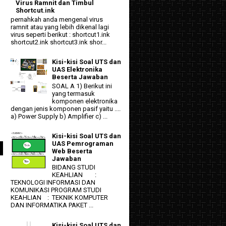
Virus Ramnit dan Timbul
Shortcut.ink
pernahkah anda mengenal virus
ramnit atau yang lebih dikenal lagi
virus seperti berikut : shortcut1.ink
shortcut2.ink shortcut3.ink shor...
Kisi-kisi Soal UTS dan
UAS Elektronika
Beserta Jawaban
SOAL A 1) Berikut ini
yang termasuk
komponen elektronika
dengan jenis komponen pasif yaitu ....
a) Power Supply b) Amplifier c) ...
Kisi-kisi Soal UTS dan
UAS Pemrograman
Web Beserta
Jawaban
BIDANG STUDI
KEAHLIAN :
TEKNOLOGI INFORMASI DAN
KOMUNIKASI PROGRAM STUDI
KEAHLIAN : TEKNIK KOMPUTER
DAN INFORMATIKA PAKET ...
Kisi-kisi Soal UTS dan