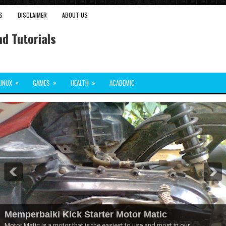
S
DISCLAIMER
ABOUT US
d Tutorials
»
»
»
LINUX
GAMES
HEALTH
ACADEMIC
Memperbaiki Kick Starter Motor Matic
Motor Matic is a motor that is the easiest to use and most in our