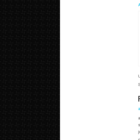
a
s
j