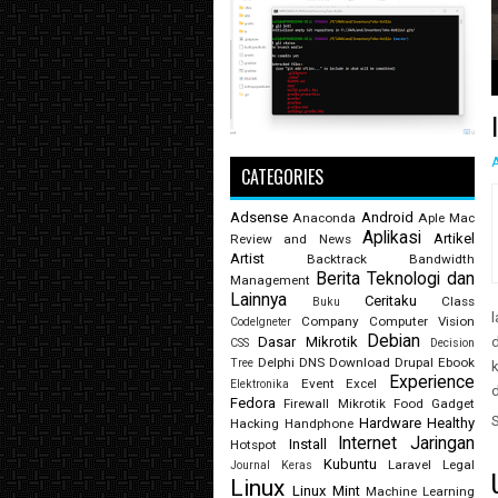
1
2
3
4
5
CATEGORIES
Adsense
Android
Anaconda
Aple Mac
Aplikasi
Artikel
Review and News
Artist
Backtrack
Bandwidth
Berita Teknologi dan
Management
Lainnya
Ceritaku
Class
Buku
l
Company
Computer Vision
CodeIgneter
Debian
d
Dasar Mikrotik
CSS
Decision
Delphi
DNS
Download
Drupal
Ebook
Tree
k
Experience
Event
Excel
Elektronika
d
Fedora
Firewall Mikrotik
Food
Gadget
Hardware
Healthy
Hacking
Handphone
Internet
Jaringan
Install
Hotspot
Kubuntu
Laravel
Legal
Journal
Keras
Linux
Linux Mint
Machine Learning