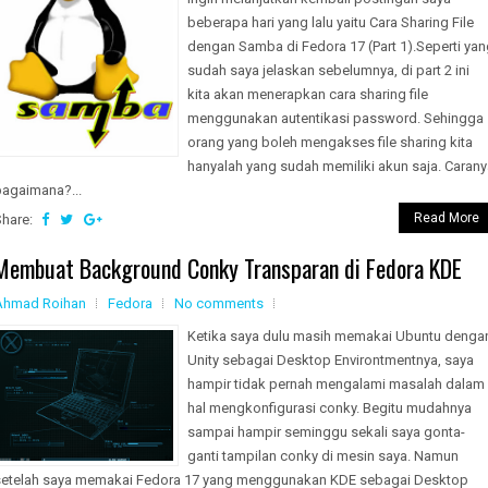
beberapa hari yang lalu yaitu Cara Sharing File
dengan Samba di Fedora 17 (Part 1).Seperti yan
sudah saya jelaskan sebelumnya, di part 2 ini
kita akan menerapkan cara sharing file
menggunakan autentikasi password. Sehingga
orang yang boleh mengakses file sharing kita
hanyalah yang sudah memiliki akun saja. Carany
bagaimana?...
Read More
Share:
Membuat Background Conky Transparan di Fedora KDE
Ahmad Roihan
Fedora
No comments
Ketika saya dulu masih memakai Ubuntu denga
Unity sebagai Desktop Environtmentnya, saya
hampir tidak pernah mengalami masalah dalam
hal mengkonfigurasi conky. Begitu mudahnya
sampai hampir seminggu sekali saya gonta-
ganti tampilan conky di mesin saya. Namun
setelah saya memakai Fedora 17 yang menggunakan KDE sebagai Desktop