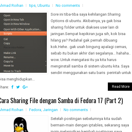
Ahmad Roihan
tips
,
Ubuntu
No comments
Sore ini tiba-tiba saya kehilangan Sharing
Options di ubuntu. Akibatnya, ya gak bisa
sharing folder untuk diakses user lain di
jaringan.Sempat kepikiran juga sih, kok bisa
hilang ya? Padahal gak pernah dibuang
kok.Hehe.. gak usah bingung apalagi cemas,
sebab itu bukan akhir dari segalanya... hahaha..
wow..Untuk mengatasi itu ya kita harus
menginstall samba di sistem ubuntu kita. Saya
sendiri menggunakan satu baris perintah untuk
bisa menghidupkan...
Read More
Share:
Cara Sharing File dengan Samba di Fedora 17 (Part 2)
Ahmad Roihan
Fedora
,
Jaringan
No comments
Setelah postingan sebelumnya kita sudah
bermain-main dengan iptables, sekarang saya
ingin melanjutkan kembali postingan saya