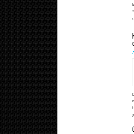
E
s
b
m
t