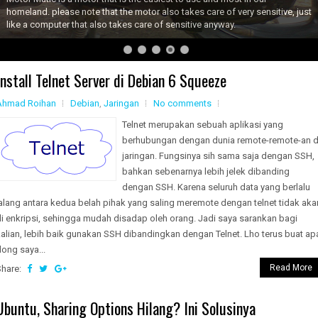
homeland. please note that the motor also takes care of very sensitive, just
like a computer that also takes care of sensitive anyway.
Install Telnet Server di Debian 6 Squeeze
Ahmad Roihan
Debian
,
Jaringan
No comments
Telnet merupakan sebuah aplikasi yang
berhubungan dengan dunia remote-remote-an d
jaringan. Fungsinya sih sama saja dengan SSH,
bahkan sebenarnya lebih jelek dibanding
dengan SSH. Karena seluruh data yang berlalu
alang antara kedua belah pihak yang saling meremote dengan telnet tidak aka
i enkripsi, sehingga mudah disadap oleh orang. Jadi saya sarankan bagi
alian, lebih baik gunakan SSH dibandingkan dengan Telnet. Lho terus buat ap
ong saya...
Read More
Share:
Ubuntu, Sharing Options Hilang? Ini Solusinya