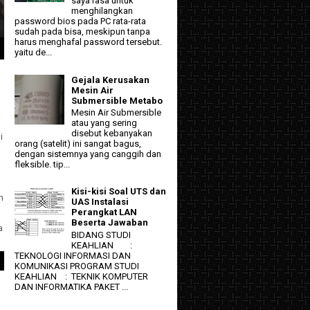
saya rasa untuk
menghilangkan
password bios pada PC rata-rata
sudah pada bisa, meskipun tanpa
harus menghafal password tersebut.
yaitu de...
Gejala Kerusakan
Mesin Air
Submersible Metabo
Mesin Air Submersible
atau yang sering
disebut kebanyakan
i
orang (satelit) ini sangat bagus,
dengan sistemnya yang canggih dan
fleksible. tip...
Kisi-kisi Soal UTS dan
n
UAS Instalasi
Perangkat LAN
Beserta Jawaban
a
BIDANG STUDI
KEAHLIAN :
TEKNOLOGI INFORMASI DAN
KOMUNIKASI PROGRAM STUDI
KEAHLIAN : TEKNIK KOMPUTER
DAN INFORMATIKA PAKET ...