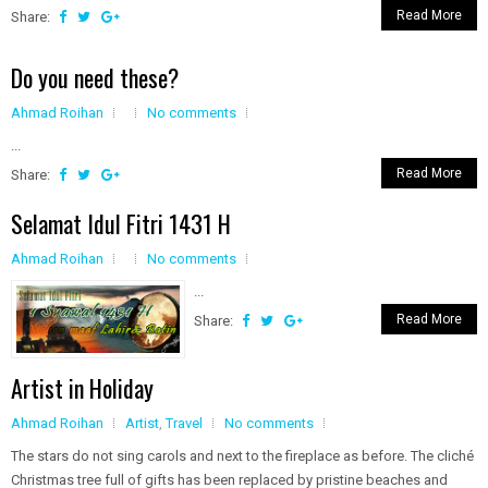
Read More
Share:
Do you need these?
Ahmad Roihan
No comments
...
Read More
Share:
Selamat Idul Fitri 1431 H
Ahmad Roihan
No comments
...
Read More
Share:
Artist in Holiday
Ahmad Roihan
Artist
,
Travel
No comments
The stars do not sing carols and next to the fireplace as before. The cliché
Christmas tree full of gifts has been replaced by pristine beaches and