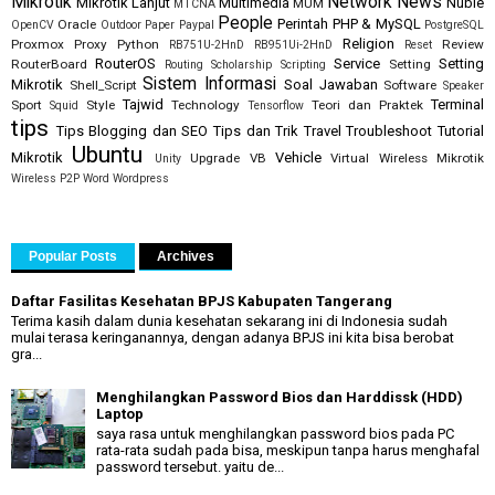
Mikrotik
Network
News
Mikrotik Lanjut
Multimedia
Nubie
MUM
MTCNA
People
Perintah
PHP & MySQL
Oracle
OpenCV
Outdoor
Paper
Paypal
PostgreSQL
Religion
Proxmox
Proxy
Python
Review
RB751U-2HnD
RB951Ui-2HnD
Reset
RouterOS
Service
Setting
RouterBoard
Setting
Routing
Scholarship
Scripting
Sistem Informasi
Mikrotik
Soal Jawaban
Shell_Script
Software
Speaker
Tajwid
Terminal
Sport
Style
Technology
Teori dan Praktek
Squid
Tensorflow
tips
Tips Blogging dan SEO
Tips dan Trik
Travel
Troubleshoot
Tutorial
Ubuntu
Mikrotik
Vehicle
Upgrade
VB
Virtual
Wireless Mikrotik
Unity
Wireless P2P
Word
Wordpress
Popular Posts
Archives
Daftar Fasilitas Kesehatan BPJS Kabupaten Tangerang
Terima kasih dalam dunia kesehatan sekarang ini di Indonesia sudah
mulai terasa keringanannya, dengan adanya BPJS ini kita bisa berobat
gra...
Menghilangkan Password Bios dan Harddissk (HDD)
Laptop
saya rasa untuk menghilangkan password bios pada PC
rata-rata sudah pada bisa, meskipun tanpa harus menghafal
password tersebut. yaitu de...