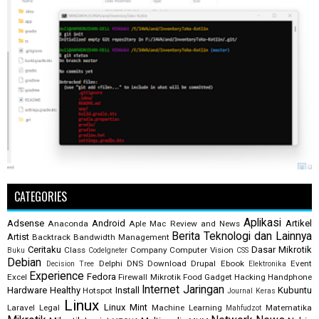
CATEGORIES
Aplikasi
Adsense
Android
Artikel
Anaconda
Aple Mac Review and News
Berita Teknologi dan Lainnya
Artist
Backtrack
Bandwidth Management
Ceritaku
Dasar Mikrotik
Class
Company
Computer Vision
Buku
CodeIgneter
CSS
Debian
Delphi
DNS
Download
Drupal
Ebook
Event
Decision Tree
Elektronika
Experience
Fedora
Excel
Firewall Mikrotik
Food
Gadget
Hacking
Handphone
Internet
Jaringan
Hardware
Healthy
Install
Kubuntu
Hotspot
Journal
Keras
Linux
Linux Mint
Laravel
Legal
Machine Learning
Matematika
Mahfudzot