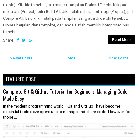
( .dpk ); Klik file tersebut, lalu muncul tampilan Borland Delphi; Klik pada
menu bar (Project), pilih Build All; Jika telah selesai, pilih lagi (Project), pilih
Compile All; Lalu klik install pada tampilan yang ada di delphi tersebut;
Proses berjalan dan Complite, dan anda sudah memiliki komponen baru
tersebut...
Read More
Share:
← Newer Posts
Home
Older Posts →
FEATURED POST
Complete Git & GitHub Tutorial for Beginners: Managing Code
Made Easy
In the modern programming world, Git and GitHub have become
essential tools developers use to manage and share code. However, for
those ...