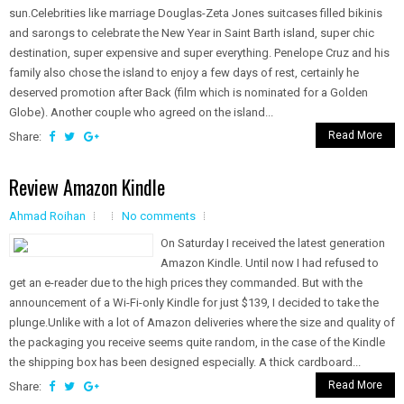
sun.Celebrities like marriage Douglas-Zeta Jones suitcases filled bikinis
and sarongs to celebrate the New Year in Saint Barth island, super chic
destination, super expensive and super everything. Penelope Cruz and his
family also chose the island to enjoy a few days of rest, certainly he
deserved promotion after Back (film which is nominated for a Golden
Globe). Another couple who agreed on the island...
Read More
Share:
Review Amazon Kindle
Ahmad Roihan
No comments
On Saturday I received the latest generation
Amazon Kindle. Until now I had refused to
get an e-reader due to the high prices they commanded. But with the
announcement of a Wi-Fi-only Kindle for just $139, I decided to take the
plunge.Unlike with a lot of Amazon deliveries where the size and quality of
the packaging you receive seems quite random, in the case of the Kindle
the shipping box has been designed especially. A thick cardboard...
Read More
Share: