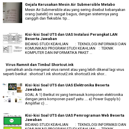
Gejala Kerusakan Mesin Air Submersible Metabo
Mesin Air Submersible atau yang sering disebut kebanyakan
orang (satelit) ini sangat bagus, dengan sistemnya yang
canggih dan fleksible. tip...
Kisi-kisi Soal UTS dan UAS Instalasi Perangkat LAN
Beserta Jawaban
BIDANG STUDI KEAHLIAN : TEKNOLOGI INFORMASI DAN
KOMUNIKASI PROGRAM STUDI KEAHLIAN : TEKNIK
KOMPUTER DAN INFORMATIKA PAKET ...
Virus Ramnit dan Timbul Shortcut.ink
pernahkah anda mengenal virus ramnit atau yang lebih dikenal lagi virus
seperti berikut : shortcut1.ink shortcut2.ink shortcut3.ink shor...
Kisi-kisi Soal UTS dan UAS Elektronika Beserta
Jawaban
SOAL A 1) Berikut ini yang termasuk komponen elektronika
dengan jenis komponen pasif yaitu .... a) Power Supply b)
Amplifier c) ...
Kisi-kisi Soal UTS dan UAS Pemrograman Web Beserta
Jawaban
BIDANG STUDI KEAHLIAN : TEKNOLOGI INFORMASI DAN
KOMUNIKASI PROGRAM STUDI KEAHLIAN : TEKNIK