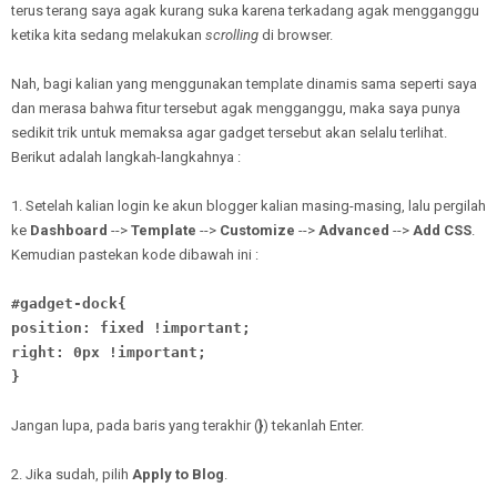
terus terang saya agak kurang suka karena terkadang agak mengganggu
ketika kita sedang melakukan
scrolling
di browser.
Nah, bagi kalian yang menggunakan template dinamis sama seperti saya
dan merasa bahwa fitur tersebut agak mengganggu, maka saya punya
sedikit trik untuk memaksa agar gadget tersebut akan selalu terlihat.
Berikut adalah langkah-langkahnya :
1. Setelah kalian login ke akun blogger kalian masing-masing, lalu pergilah
ke
Dashboard
-->
Template
-->
Customize
-->
Advanced
-->
Add CSS
.
Kemudian pastekan kode dibawah ini :
#gadget-dock{
position: fixed !important;
right: 0px !important;
}
Jangan lupa, pada baris yang terakhir (
}
) tekanlah Enter.
2. Jika sudah, pilih
Apply to Blog
.