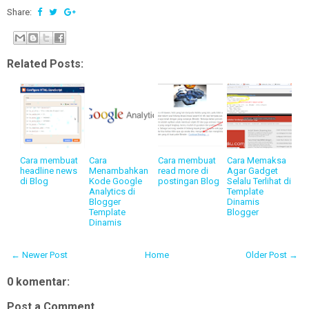
Share:
Related Posts:
Cara membuat
Cara
Cara membuat
Cara Memaksa
headline news
Menambahkan
read more di
Agar Gadget
di Blog
Kode Google
postingan Blog
Selalu Terlihat di
Analytics di
Template
Blogger
Dinamis
Template
Blogger
Dinamis
← Newer Post
Home
Older Post →
0 komentar:
Post a Comment