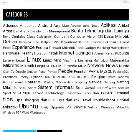
CATEGORIES
Aplikasi
Adsense
Android
Artikel
Anaconda
Aple Mac Review and News
Berita Teknologi dan Lainnya
Artist
Backtrack
Bandwidth Management
Ceritaku
Dasar Mikrotik
Class
Company
Computer Vision
Buku
CodeIgneter
CSS
Debian
Delphi
DNS
Download
Drupal
Ebook
Event
Decision Tree
Elektronika
Experience
Fedora
Excel
Firewall Mikrotik
Food
Gadget
Hacking
Handphone
Internet
Jaringan
Hardware
Healthy
Install
Kubuntu
Hotspot
Journal
Keras
Linux
Linux Mint
Laravel
Legal
Machine Learning
Matematika
Mahfudzot
Mikrotik
Network
News
Mikrotik Lanjut
Multimedia
Nubie
MUM
MTCNA
People
Perintah
PHP & MySQL
Oracle
OpenCV
Outdoor
Paper
Paypal
PostgreSQL
Religion
Proxmox
Proxy
Python
Review
RB751U-2HnD
RB951Ui-2HnD
Reset
RouterOS
Service
Setting
RouterBoard
Setting
Routing
Scholarship
Scripting
Sistem Informasi
Mikrotik
Soal Jawaban
Shell_Script
Software
Speaker
Tajwid
Terminal
Sport
Style
Technology
Teori dan Praktek
Squid
Tensorflow
tips
Tips Blogging dan SEO
Tips dan Trik
Travel
Troubleshoot
Tutorial
Ubuntu
Mikrotik
Vehicle
Upgrade
VB
Virtual
Wireless Mikrotik
Unity
Wireless P2P
Word
Wordpress