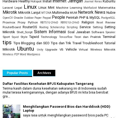
Internet
Jaringan
Hardware
Healthy
Install
Kubuntu
Hotspot
Journal
Keras
Linux
Linux Mint
Laravel
Legal
Machine Learning
Matematika
Mahfudzot
Mikrotik
Network
News
Mikrotik Lanjut
Multimedia
Nubie
MUM
MTCNA
People
Perintah
PHP & MySQL
Oracle
OpenCV
Outdoor
Paper
Paypal
PostgreSQL
Religion
Proxmox
Proxy
Python
Review
RB751U-2HnD
RB951Ui-2HnD
Reset
RouterOS
Service
Setting
RouterBoard
Setting
Routing
Scholarship
Scripting
Sistem Informasi
Mikrotik
Soal Jawaban
Shell_Script
Software
Speaker
Tajwid
Terminal
Sport
Style
Technology
Teori dan Praktek
Squid
Tensorflow
tips
Tips Blogging dan SEO
Tips dan Trik
Travel
Troubleshoot
Tutorial
Ubuntu
Mikrotik
Vehicle
Upgrade
VB
Virtual
Wireless Mikrotik
Unity
Wireless P2P
Word
Wordpress
Popular Posts
Archives
Daftar Fasilitas Kesehatan BPJS Kabupaten Tangerang
Terima kasih dalam dunia kesehatan sekarang ini di Indonesia sudah
mulai terasa keringanannya, dengan adanya BPJS ini kita bisa berobat
gra...
Menghilangkan Password Bios dan Harddissk (HDD)
Laptop
saya rasa untuk menghilangkan password bios pada PC