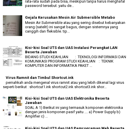
rata-rata sudah pada bisa, meskipun tanpa harus menghafal
password tersebut. yaitu de...
Gejala Kerusakan Mesin Air Submersible Metabo
Mesin Air Submersible atau yang sering disebut kebanyakan
orang (satelit) ini sangat bagus, dengan sistemnya yang
canggih dan fleksible. tip...
Kisi-kisi Soal UTS dan UAS Instalasi Perangkat LAN
Beserta Jawaban
BIDANG STUDI KEAHLIAN : TEKNOLOGI INFORMASI DAN
KOMUNIKASI PROGRAM STUDI KEAHLIAN : TEKNIK
KOMPUTER DAN INFORMATIKA PAKET ...
Virus Ramnit dan Timbul Shortcut.ink
pernahkah anda mengenal virus ramnit atau yang lebih dikenal lagi virus
seperti berikut : shortcut1.ink shortcut2.ink shortcut3.ink shor...
Kisi-kisi Soal UTS dan UAS Elektronika Beserta
Jawaban
SOAL A 1) Berikut ini yang termasuk komponen elektronika
dengan jenis komponen pasif yaitu .... a) Power Supply b)
Amplifier c) ...
Kisi-kisi Soal UTS dan UAS Pemrograman Web Beserta