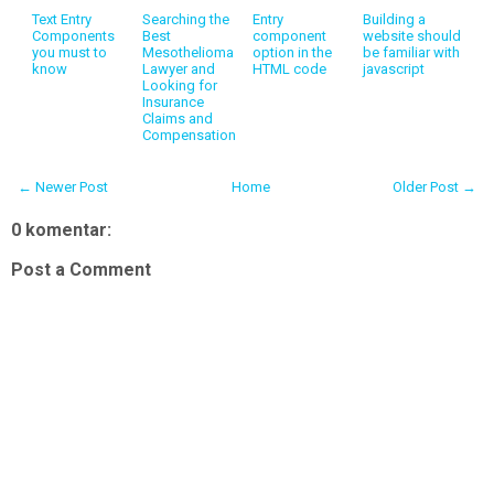
Text Entry
Searching the
Entry
Building a
Components
Best
component
website should
you must to
Mesothelioma
option in the
be familiar with
know
Lawyer and
HTML code
javascript
Looking for
Insurance
Claims and
Compensation
← Newer Post
Home
Older Post →
0 komentar:
Post a Comment