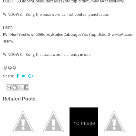
USER: 50BloodyBoiledCabbagesYouStupidIdiotGiveMeAccessNow!
WINDOWS: Sorry, the password cannot contain punctuation.
USER :
IWillHuntYouDown50BloodyBoiledCabbagesYouStupidIdiotGiveMeAcces
sNow
WINDOWS: Sorry, that password is already in use.
😂😂😂
Share:
Related Posts: