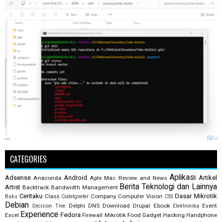
CATEGORIES
Aplikasi
Adsense
Android
Artikel
Anaconda
Aple Mac Review and News
Berita Teknologi dan Lainnya
Artist
Backtrack
Bandwidth Management
Ceritaku
Dasar Mikrotik
Class
Company
Computer Vision
Buku
CodeIgneter
CSS
Debian
Delphi
DNS
Download
Drupal
Ebook
Event
Decision Tree
Elektronika
Experience
Fedora
Excel
Firewall Mikrotik
Food
Gadget
Hacking
Handphone