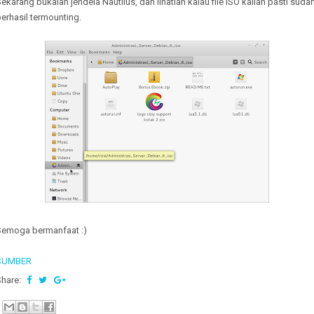
ekarang bukalah jendela Nautilus, dan lihatlah kalau file ISO kalian pasti suda
erhasil termounting.
Semoga bermanfaat :)
SUMBER
Share: