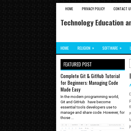
HOME
PRIVACY POLICY
CONTACT U
Technology Education an
»
»
HOME
RELIGION
SOFTWARE
FEATURED POST
Complete Git & GitHub Tutorial
for Beginners: Managing Code
Made Easy
D
In the modern programming world,
p
Git and GitHub have become
f
essential tools developers use to
manage and share code. However, for
N
those ...
l
j