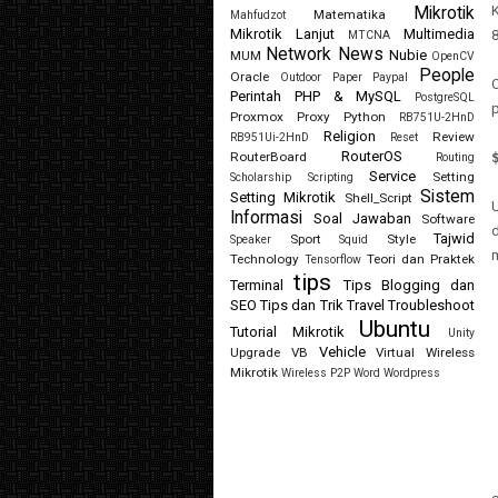
K
Mikrotik
Matematika
Mahfudzot
Mikrotik Lanjut
Multimedia
MTCNA
Network
News
Nubie
MUM
OpenCV
People
Oracle
Outdoor
Paper
Paypal
C
Perintah
PHP & MySQL
PostgreSQL
p
Proxmox
Proxy
Python
RB751U-2HnD
Religion
Review
RB951Ui-2HnD
Reset
RouterOS
RouterBoard
Routing
Service
Setting
Scholarship
Scripting
Sistem
Setting Mikrotik
Shell_Script
U
Informasi
Soal Jawaban
Software
Tajwid
Sport
Style
Speaker
Squid
Technology
Teori dan Praktek
Tensorflow
tips
Terminal
Tips Blogging dan
SEO
Tips dan Trik
Travel
Troubleshoot
Ubuntu
Tutorial Mikrotik
Unity
Vehicle
Upgrade
VB
Virtual
Wireless
Mikrotik
Wireless P2P
Word
Wordpress