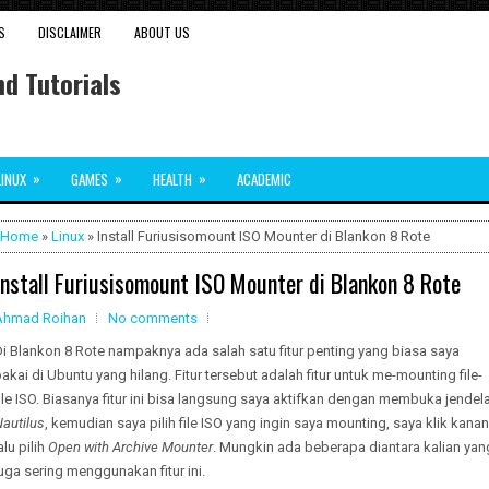
S
DISCLAIMER
ABOUT US
d Tutorials
»
»
»
LINUX
GAMES
HEALTH
ACADEMIC
Home
»
Linux
» Install Furiusisomount ISO Mounter di Blankon 8 Rote
Install Furiusisomount ISO Mounter di Blankon 8 Rote
Ahmad Roihan
No comments
i Blankon 8 Rote nampaknya ada salah satu fitur penting yang biasa saya
akai di Ubuntu yang hilang. Fitur tersebut adalah fitur untuk me-mounting file-
ile ISO. Biasanya fitur ini bisa langsung saya aktifkan dengan membuka jendel
autilus
, kemudian saya pilih file ISO yang ingin saya mounting, saya klik kanan
alu pilih
Open with Archive Mounter
. Mungkin ada beberapa diantara kalian yan
uga sering menggunakan fitur ini.