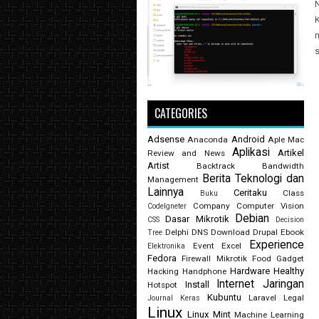
K
s
CATEGORIES
Adsense
Android
Anaconda
Aple Mac
Aplikasi
Artikel
Review and News
Artist
Backtrack
Bandwidth
Berita Teknologi dan
Management
Lainnya
Ceritaku
Class
Buku
Company
Computer Vision
CodeIgneter
Debian
Dasar Mikrotik
CSS
Decision
Delphi
DNS
Download
Drupal
Ebook
Tree
Experience
Event
Excel
Elektronika
Fedora
Firewall Mikrotik
Food
Gadget
Hardware
Healthy
Hacking
Handphone
Internet
Jaringan
Install
Hotspot
Kubuntu
Laravel
Legal
Journal
Keras
Linux
Linux Mint
Machine Learning