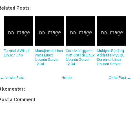
Related Posts:
Tutorial AWK di
Manajemen User
Cara Mengganti
Multiple Binding
Linux / Unix
Pada Linux
Port SSH di Linux
Address MySQL
Ubuntu Server
Ubuntu Server
Server di Linux
12.04
12.04
Ubuntu Server
← Newer Post
Home
Older Post →
0 komentar:
Post a Comment