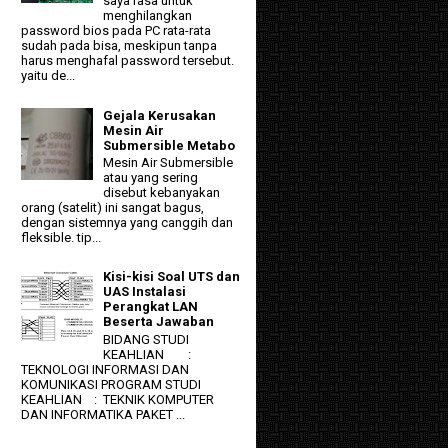
saya rasa untuk
menghilangkan
password bios pada PC rata-rata
sudah pada bisa, meskipun tanpa
harus menghafal password tersebut.
yaitu de...
Gejala Kerusakan
Mesin Air
Submersible Metabo
Mesin Air Submersible
atau yang sering
disebut kebanyakan
orang (satelit) ini sangat bagus,
dengan sistemnya yang canggih dan
fleksible. tip...
Kisi-kisi Soal UTS dan
UAS Instalasi
Perangkat LAN
Beserta Jawaban
BIDANG STUDI
KEAHLIAN :
TEKNOLOGI INFORMASI DAN
KOMUNIKASI PROGRAM STUDI
KEAHLIAN : TEKNIK KOMPUTER
DAN INFORMATIKA PAKET ...