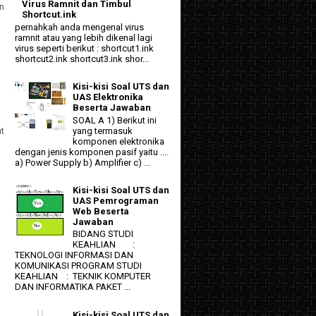
Virus Ramnit dan Timbul
on
Shortcut.ink
pernahkah anda mengenal virus
ramnit atau yang lebih dikenal lagi
virus seperti berikut : shortcut1.ink
shortcut2.ink shortcut3.ink shor...
Kisi-kisi Soal UTS dan
UAS Elektronika
Beserta Jawaban
SOAL A 1) Berikut ini
yang termasuk
nt
komponen elektronika
dengan jenis komponen pasif yaitu ....
a) Power Supply b) Amplifier c) ...
Kisi-kisi Soal UTS dan
UAS Pemrograman
Web Beserta
Jawaban
BIDANG STUDI
KEAHLIAN :
TEKNOLOGI INFORMASI DAN
KOMUNIKASI PROGRAM STUDI
KEAHLIAN : TEKNIK KOMPUTER
DAN INFORMATIKA PAKET ...
Kisi-kisi Soal UTS dan