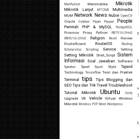
Mikrotik
Matematika
Mahfudzot
Mikrotik Lanjut
Multimedia
MTCNA
Network
News
Nubie
MUM
OpenCV
People
Oracle
Outdoor
Paper
Paypal
Perintah
PHP & MySQL
PostgreSQL
Proxmox
Proxy
Python
RB751U-2HnD
Religion
Review
RB951Ui-2HnD
Reset
RouterOS
RouterBoard
Routing
Service
Setting
Scholarship
Scripting
Sistem
Setting Mikrotik
Shell_Script
Informasi
Soal Jawaban
Software
Tajwid
Sport
Style
Speaker
Squid
Technology
Teori dan Praktek
Tensorflow
tips
Terminal
Tips Blogging dan
SEO
Tips dan Trik
Travel
Troubleshoot
Ubuntu
Tutorial Mikrotik
Unity
Vehicle
Upgrade
VB
Virtual
Wireless
Mikrotik
Wireless P2P
Word
Wordpress
U