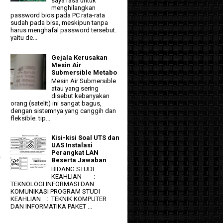
saya rasa untuk
menghilangkan
password bios pada PC rata-rata
sudah pada bisa, meskipun tanpa
harus menghafal password tersebut.
yaitu de...
Gejala Kerusakan
Mesin Air
Submersible Metabo
Mesin Air Submersible
atau yang sering
disebut kebanyakan
orang (satelit) ini sangat bagus,
dengan sistemnya yang canggih dan
fleksible. tip...
Kisi-kisi Soal UTS dan
UAS Instalasi
Perangkat LAN
k
Beserta Jawaban
BIDANG STUDI
KEAHLIAN :
TEKNOLOGI INFORMASI DAN
KOMUNIKASI PROGRAM STUDI
KEAHLIAN : TEKNIK KOMPUTER
DAN INFORMATIKA PAKET ...