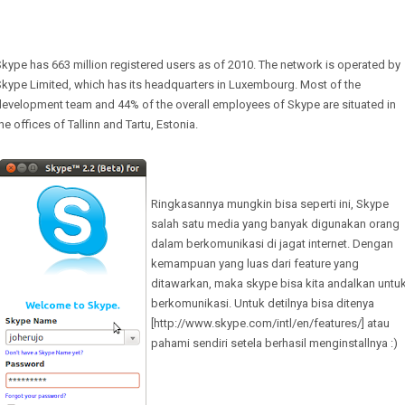
kype has 663 million registered users as of 2010. The network is operated by
kype Limited, which has its headquarters in Luxembourg. Most of the
evelopment team and 44% of the overall employees of Skype are situated in
he offices of Tallinn and Tartu, Estonia.
Ringkasannya mungkin bisa seperti ini, Skype
salah satu media yang banyak digunakan orang
dalam berkomunikasi di jagat internet. Dengan
kemampuan yang luas dari feature yang
ditawarkan, maka skype bisa kita andalkan untu
berkomunikasi. Untuk detilnya bisa ditenya
[http://www.skype.com/intl/en/features/] atau
pahami sendiri setela berhasil menginstallnya :)