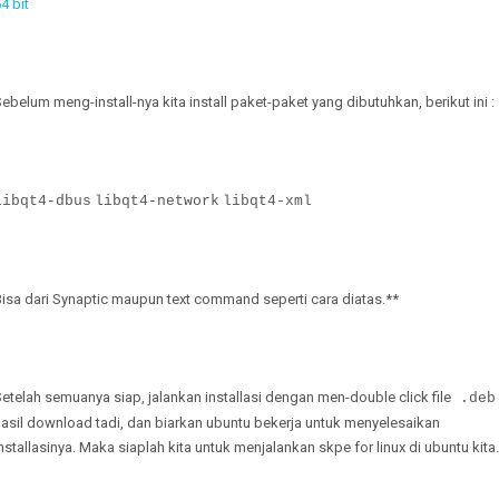
4 bit
ebelum meng-install-nya kita install paket-paket yang dibutuhkan, berikut ini :
libqt4-dbus
libqt4-network
libqt4-xml
isa dari Synaptic maupun text command seperti cara diatas.**
etelah semuanya siap, jalankan installasi dengan men-double click file
.deb
asil download tadi, dan biarkan ubuntu bekerja untuk menyelesaikan
nstallasinya. Maka siaplah kita untuk menjalankan skpe for linux di ubuntu kita.