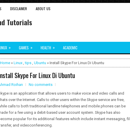
S
DISCLAIMER
ABOUT US
d Tutorials
»
»
»
LINUX
GAMES
HEALTH
ACADEMIC
Home
»
Linux
,
tips
,
Ubuntu
» Install Skype For Linux Di Ubuntu
Install Skype For Linux Di Ubuntu
Ahmad Roihan
No comments
kype is an application that allows users to make voice and video calls and
hats over the Internet. Calls to other users within the Skype service are free,
hile calls to both traditional landline telephones and mobile phones can be
made for a fee using a debit-based user account system. Skype has also
ecome popular for its additional features which include instant messaging, fi
ransfer, and videoconferencing.