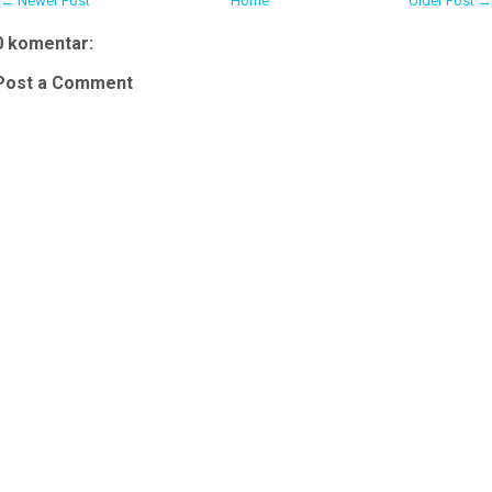
← Newer Post
Home
Older Post →
0 komentar:
Post a Comment