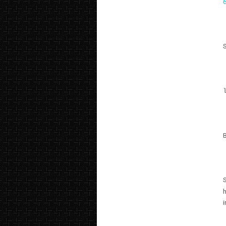
6
S
B
S
h
i