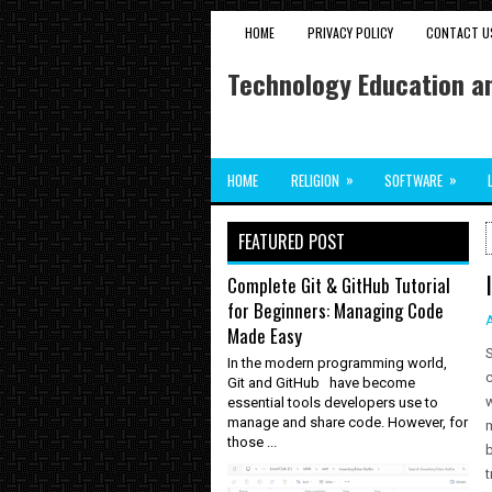
HOME
PRIVACY POLICY
CONTACT U
Technology Education an
»
»
HOME
RELIGION
SOFTWARE
FEATURED POST
Complete Git & GitHub Tutorial
for Beginners: Managing Code
Made Easy
S
In the modern programming world,
c
Git and GitHub have become
w
essential tools developers use to
manage and share code. However, for
those ...
b
t