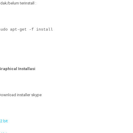
idak/belum terinstall :
sudo apt-get -f install
Graphical Installasi
Download installer skype
2 bit