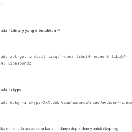
64
Install Library yang dibutuhkan
**
sudo apt-get install libqt4-dbus libqt4-network libqt4-
xml libasound2
Install skype
sudo dpkg -i skype-XXX.deb
*sesuai apa yang kita dapatkan dari perintah wge
Jika masih ada pesan error karena adanya dependency untuk skype yg