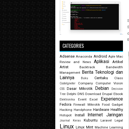
S
S
d
t
CATEGORIES
Adsense
Android
Anaconda
Aple Mac
Aplikasi
Artikel
Review and News
Artist
Backtrack
Bandwidth
Berita Teknologi dan
Management
Lainnya
Ceritaku
Class
Buku
Company
Computer Vision
CodeIgneter
Debian
Dasar Mikrotik
CSS
Decision
Delphi
DNS
Download
Drupal
Ebook
Tree
Experience
Event
Excel
Elektronika
Fedora
Firewall Mikrotik
Food
Gadget
Hardware
Healthy
Hacking
Handphone
Internet
Jaringan
Install
Hotspot
Kubuntu
Laravel
Legal
Journal
Keras
Linux
Linux Mint
Machine Learning