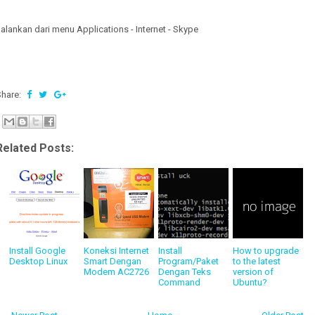
alankan dari menu Applications - Internet - Skype
Share:
Related Posts:
Install Google
Koneksi Internet
Install
How to upgrade
Desktop Linux
Smart Dengan
Program/Paket
to the latest
Modem AC2726
Dengan Teks
version of
Command
Ubuntu?