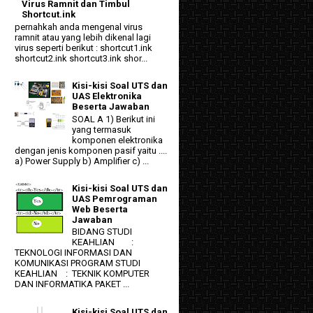
Virus Ramnit dan Timbul
Shortcut.ink
pernahkah anda mengenal virus
ramnit atau yang lebih dikenal lagi
virus seperti berikut : shortcut1.ink
shortcut2.ink shortcut3.ink shor...
Kisi-kisi Soal UTS dan
UAS Elektronika
Beserta Jawaban
SOAL A 1) Berikut ini
yang termasuk
komponen elektronika
dengan jenis komponen pasif yaitu ....
a) Power Supply b) Amplifier c) ...
Kisi-kisi Soal UTS dan
UAS Pemrograman
Web Beserta
Jawaban
BIDANG STUDI
KEAHLIAN :
TEKNOLOGI INFORMASI DAN
KOMUNIKASI PROGRAM STUDI
KEAHLIAN : TEKNIK KOMPUTER
DAN INFORMATIKA PAKET ...
Kisi-kisi Soal UTS dan