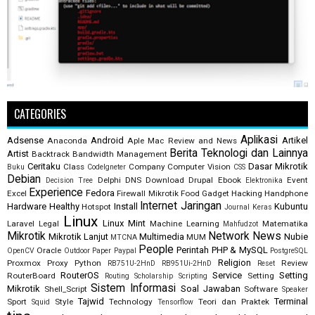
CATEGORIES
Aplikasi
Adsense
Android
Artikel
Anaconda
Aple Mac Review and News
Berita Teknologi dan Lainnya
Artist
Backtrack
Bandwidth Management
Ceritaku
Dasar Mikrotik
Class
Company
Computer Vision
Buku
CodeIgneter
CSS
Debian
Delphi
DNS
Download
Drupal
Ebook
Event
Decision Tree
Elektronika
Experience
Fedora
Excel
Firewall Mikrotik
Food
Gadget
Hacking
Handphone
Internet
Jaringan
Hardware
Healthy
Install
Kubuntu
Hotspot
Journal
Keras
Linux
Linux Mint
Laravel
Legal
Machine Learning
Matematika
Mahfudzot
Mikrotik
Network
News
Mikrotik Lanjut
Multimedia
Nubie
MUM
MTCNA
People
Perintah
PHP & MySQL
Oracle
OpenCV
Outdoor
Paper
Paypal
PostgreSQL
Religion
Proxmox
Proxy
Python
Review
RB751U-2HnD
RB951Ui-2HnD
Reset
RouterOS
Service
Setting
RouterBoard
Setting
Routing
Scholarship
Scripting
Sistem Informasi
Mikrotik
Soal Jawaban
Shell_Script
Software
Speaker
Tajwid
Terminal
Sport
Style
Technology
Teori dan Praktek
Squid
Tensorflow