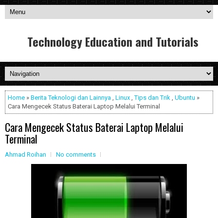
Technology Education and Tutorials
Home
»
Berita Teknologi dan Lainnya
,
Linux
,
Tips dan Trik
,
Ubuntu
»
Cara Mengecek Status Baterai Laptop Melalui Terminal
Cara Mengecek Status Baterai Laptop Melalui
Terminal
Ahmad Roihan
No comments