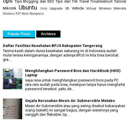
tips
Tips Blogging dan SEO
Tips dan Trik
Travel
Troubleshoot
Tutorial
Ubuntu
Mikrotik
Vehicle
Upgrade
VB
Virtual
Wireless Mikrotik
Unity
Wireless P2P
Word
Wordpress
Popular Posts
Archives
Daftar Fasilitas Kesehatan BPJS Kabupaten Tangerang
Terima kasih dalam dunia kesehatan sekarang ini di Indonesia sudah
mulai terasa keringanannya, dengan adanya BPJS ini kita bisa berobat
gra...
Menghilangkan Password Bios dan Harddissk (HDD)
Laptop
saya rasa untuk menghilangkan password bios pada PC
rata-rata sudah pada bisa, meskipun tanpa harus menghafal
password tersebut. yaitu de...
Gejala Kerusakan Mesin Air Submersible Metabo
Mesin Air Submersible atau yang sering disebut kebanyakan
orang (satelit) ini sangat bagus, dengan sistemnya yang
canggih dan fleksible. tip...