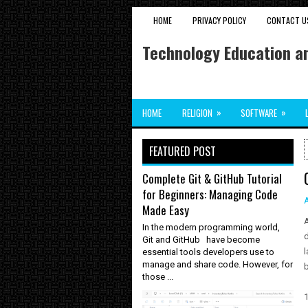
HOME
PRIVACY POLICY
CONTACT U
Technology Education an
»
»
HOME
RELIGION
SOFTWARE
FEATURED POST
Complete Git & GitHub Tutorial
for Beginners: Managing Code
Made Easy
In the modern programming world,
d
Git and GitHub have become
l
essential tools developers use to
manage and share code. However, for
b
those ...
1