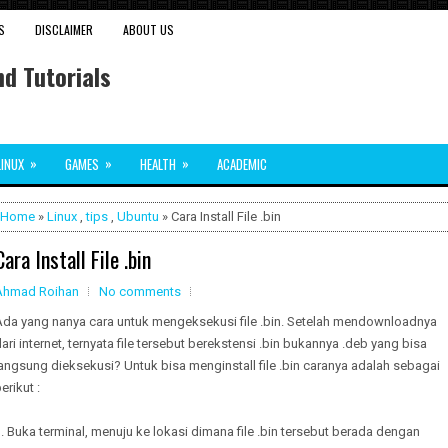
S
DISCLAIMER
ABOUT US
d Tutorials
»
»
»
LINUX
GAMES
HEALTH
ACADEMIC
Home
»
Linux
,
tips
,
Ubuntu
» Cara Install File .bin
Cara Install File .bin
Ahmad Roihan
No comments
Ada yang nanya cara untuk mengeksekusi file .bin. Setelah mendownloadnya
ari internet, ternyata file tersebut berekstensi .bin bukannya .deb yang bisa
angsung dieksekusi? Untuk bisa menginstall file .bin caranya adalah sebagai
erikut :
. Buka terminal, menuju ke lokasi dimana file .bin tersebut berada dengan