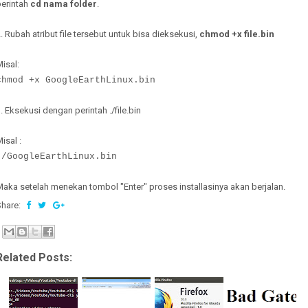
perintah
cd nama folder
.
. Rubah atribut file tersebut untuk bisa dieksekusi,
chmod +x file.bin
isal:
chmod +x GoogleEarthLinux.bin
. Eksekusi dengan perintah ./file.bin
isal :
./GoogleEarthLinux.bin
aka setelah menekan tombol "Enter" proses installasinya akan berjalan.
Share:
Related Posts: