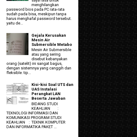
saya rasa untuk
menghilangkan
password bios pada PC rata-rata
sudah pada bisa, meskipun tanpa
harus menghafal password tersebut.
yaitu de...
Gejala Kerusakan
Mesin Air
Submersible Metabo
Mesin Air Submersible
atau yang sering
disebut kebanyakan
orang (satelit) ini sangat bagus,
dengan sistemnya yang canggih dan
fleksible. tip...
Kisi-kisi Soal UTS dan
UAS Instalasi
Perangkat LAN
Beserta Jawaban
BIDANG STUDI
KEAHLIAN :
TEKNOLOGI INFORMASI DAN
KOMUNIKASI PROGRAM STUDI
KEAHLIAN : TEKNIK KOMPUTER
DAN INFORMATIKA PAKET ...