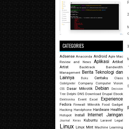
2
M
CATEGORIES
3
Adsense
Android
Anaconda
Aple Mac
M
Aplikasi
Artikel
Review and News
Artist
Backtrack
Bandwidth
Berita Teknologi dan
Management
Lainnya
Ceritaku
M
Class
Buku
Company
Computer Vision
CodeIgneter
Debian
Dasar Mikrotik
CSS
Decision
Delphi
DNS
Download
Drupal
Ebook
Tree
Experience
Event
Excel
Elektronika
Fedora
Firewall Mikrotik
Food
Gadget
Hardware
Healthy
Hacking
Handphone
Internet
Jaringan
Install
Hotspot
Kubuntu
Laravel
Legal
Journal
Keras
Linux
Linux Mint
Machine Learning