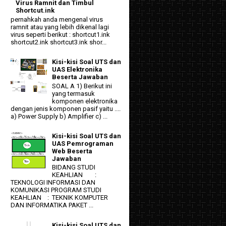
Virus Ramnit dan Timbul
Shortcut.ink
pernahkah anda mengenal virus
ramnit atau yang lebih dikenal lagi
virus seperti berikut : shortcut1.ink
shortcut2.ink shortcut3.ink shor...
Kisi-kisi Soal UTS dan
UAS Elektronika
Beserta Jawaban
SOAL A 1) Berikut ini
yang termasuk
komponen elektronika
dengan jenis komponen pasif yaitu ....
a) Power Supply b) Amplifier c) ...
Kisi-kisi Soal UTS dan
UAS Pemrograman
Web Beserta
Jawaban
BIDANG STUDI
KEAHLIAN :
TEKNOLOGI INFORMASI DAN
KOMUNIKASI PROGRAM STUDI
KEAHLIAN : TEKNIK KOMPUTER
DAN INFORMATIKA PAKET ...
Kisi-kisi Soal UTS dan