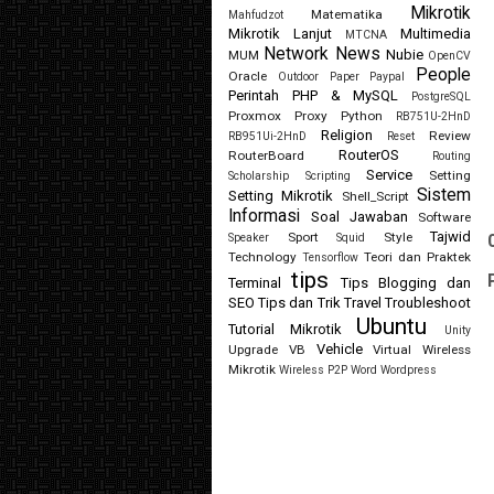
Mikrotik
Matematika
Mahfudzot
Mikrotik Lanjut
Multimedia
MTCNA
Network
News
Nubie
MUM
OpenCV
People
Oracle
Outdoor
Paper
Paypal
Perintah
PHP & MySQL
PostgreSQL
Proxmox
Proxy
Python
RB751U-2HnD
Religion
Review
RB951Ui-2HnD
Reset
RouterOS
RouterBoard
Routing
Service
Setting
Scholarship
Scripting
Sistem
Setting Mikrotik
Shell_Script
Informasi
Soal Jawaban
Software
Tajwid
Sport
Style
Speaker
Squid
Technology
Teori dan Praktek
Tensorflow
tips
Terminal
Tips Blogging dan
SEO
Tips dan Trik
Travel
Troubleshoot
Ubuntu
Tutorial Mikrotik
Unity
Vehicle
Upgrade
VB
Virtual
Wireless
Mikrotik
Wireless P2P
Word
Wordpress