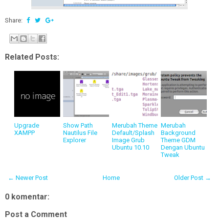
Share:
Related Posts:
Upgrade
Show Path
Merubah Theme
Merubah
XAMPP
Nautilus File
Default/Splash
Background
Explorer
Image Grub
Theme GDM
Ubuntu 10.10
Dengan Ubuntu
Tweak
← Newer Post
Home
Older Post →
0 komentar:
Post a Comment