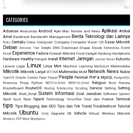
CATEGORIES
Aplikasi
Adsense
Android
Artikel
Anaconda
Aple Mac Review and News
Berita Teknologi dan Lainnya
Artist
Backtrack
Bandwidth Management
Ceritaku
Dasar Mikrotik
Class
Company
Computer Vision
Buku
CodeIgneter
CSS
Debian
Delphi
DNS
Download
Drupal
Ebook
Event
Decision Tree
Elektronika
Experience
Fedora
Excel
Firewall Mikrotik
Food
Gadget
Hacking
Handphone
Internet
Jaringan
Hardware
Healthy
Install
Kubuntu
Hotspot
Journal
Keras
Linux
Linux Mint
Laravel
Legal
Machine Learning
Matematika
Mahfudzot
Mikrotik
Network
News
Mikrotik Lanjut
Multimedia
Nubie
MUM
MTCNA
People
Perintah
PHP & MySQL
Oracle
OpenCV
Outdoor
Paper
Paypal
PostgreSQL
Religion
Proxmox
Proxy
Python
Review
RB751U-2HnD
RB951Ui-2HnD
Reset
RouterOS
Service
Setting
RouterBoard
Setting
Routing
Scholarship
Scripting
Sistem Informasi
Mikrotik
Soal Jawaban
Shell_Script
Software
Speaker
Tajwid
Terminal
Sport
Style
Technology
Teori dan Praktek
Squid
Tensorflow
tips
Tips Blogging dan SEO
Tips dan Trik
Travel
Troubleshoot
Tutorial
Ubuntu
Mikrotik
Vehicle
Upgrade
VB
Virtual
Wireless Mikrotik
Unity
Wireless P2P
Word
Wordpress