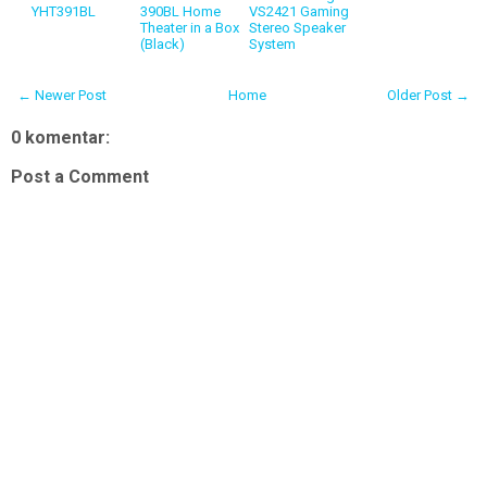
YHT391BL
390BL Home
VS2421 Gaming
Theater in a Box
Stereo Speaker
(Black)
System
← Newer Post
Home
Older Post →
0 komentar:
Post a Comment