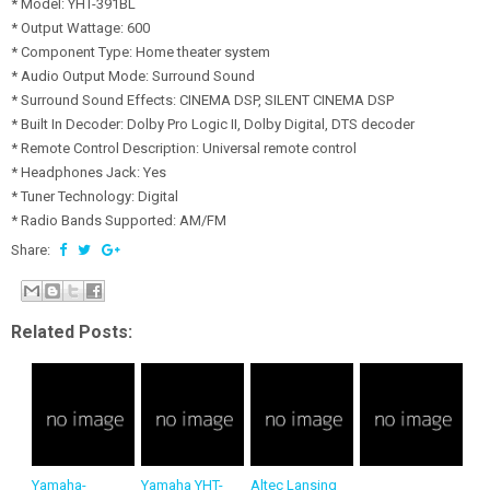
* Model: YHT-391BL
* Output Wattage: 600
* Component Type: Home theater system
* Audio Output Mode: Surround Sound
* Surround Sound Effects: CINEMA DSP, SILENT CINEMA DSP
* Built In Decoder: Dolby Pro Logic II, Dolby Digital, DTS decoder
* Remote Control Description: Universal remote control
* Headphones Jack: Yes
* Tuner Technology: Digital
* Radio Bands Supported: AM/FM
Share:
Related Posts:
Yamaha-
Yamaha YHT-
Altec Lansing