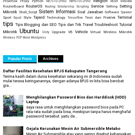
Religion
Proxmox
Proxy
Python
Review
RB751U-2HnD
RB951Ui-2HnD
Reset
RouterOS
Service
Setting
RouterBoard
Setting
Routing
Scholarship
Scripting
Sistem Informasi
Mikrotik
Soal Jawaban
Shell_Script
Software
Speaker
Tajwid
Terminal
Sport
Style
Technology
Teori dan Praktek
Squid
Tensorflow
tips
Tips Blogging dan SEO
Tips dan Trik
Travel
Troubleshoot
Tutorial
Ubuntu
Mikrotik
Vehicle
Upgrade
VB
Virtual
Wireless Mikrotik
Unity
Wireless P2P
Word
Wordpress
Popular Posts
Archives
Daftar Fasilitas Kesehatan BPJS Kabupaten Tangerang
Terima kasih dalam dunia kesehatan sekarang ini di Indonesia sudah
mulai terasa keringanannya, dengan adanya BPJS ini kita bisa berobat
gra...
Menghilangkan Password Bios dan Harddissk (HDD)
Laptop
saya rasa untuk menghilangkan password bios pada PC
rata-rata sudah pada bisa, meskipun tanpa harus menghafal
password tersebut. yaitu de...
Gejala Kerusakan Mesin Air Submersible Metabo
Mesin Air Submersible atau yang sering disebut kebanyakan