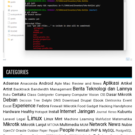
CATEGORIES
Aplikasi
Adsense
Android
Artikel
Anaconda
Aple Mac Review and News
Berita Teknologi dan Lainnya
Artist
Backtrack
Bandwidth Management
Ceritaku
Dasar Mikrotik
Class
Company
Computer Vision
Buku
CodeIgneter
CSS
Debian
Delphi
DNS
Download
Drupal
Ebook
Event
Decision Tree
Elektronika
Experience
Fedora
Excel
Firewall Mikrotik
Food
Gadget
Hacking
Handphone
Internet
Jaringan
Hardware
Healthy
Install
Kubuntu
Hotspot
Journal
Keras
Linux
Linux Mint
Laravel
Legal
Machine Learning
Matematika
Mahfudzot
Mikrotik
Network
News
Mikrotik Lanjut
Multimedia
Nubie
MUM
MTCNA
People
Perintah
PHP & MySQL
Oracle
OpenCV
Outdoor
Paper
Paypal
PostgreSQL